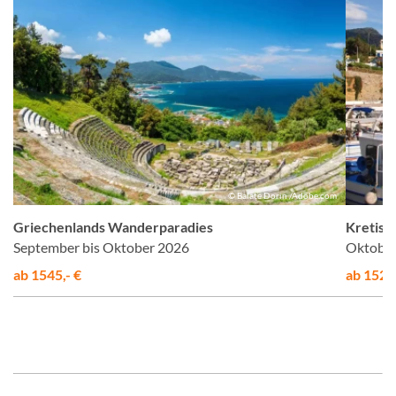
el
© Balate Dorin /Adobe.com
Griechenlands Wanderparadies
Kretisc
September bis Oktober 2026
Oktober
ab 1545,- €
ab 1525,