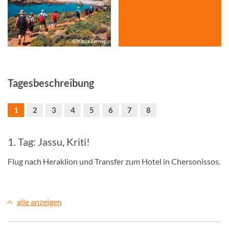
© Katja Zerner
Tagesbeschreibung
1
2
3
4
5
6
7
8
1. Tag: Jassu, Kriti!
Flug nach Heraklion und Transfer zum Hotel in Chersonissos.
alle anzeigen