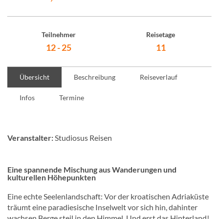
Teilnehmer
Reisetage
12 - 25
11
Übersicht
Beschreibung
Reiseverlauf
Infos
Termine
Veranstalter:
Studiosus Reisen
Eine spannende Mischung aus Wanderungen und
kulturellen Höhepunkten
Eine echte Seelenlandschaft: Vor der kroatischen Adriaküste
träumt eine paradiesische Inselwelt vor sich hin, dahinter
wachsen Berge steil in den Himmel. Und erst das Hinterland!