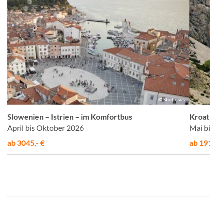
us
© Studiosus
Slowenien – Istrien – im Komfortbus
Kroatie
April bis Oktober 2026
Mai bis
ab 3045,- €
ab 1915,