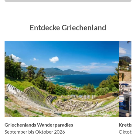
Entdecke Griechenland
el
© Balate Dorin /Adobe.com
Griechenlands Wanderparadies
Kretisc
September bis Oktober 2026
Oktober