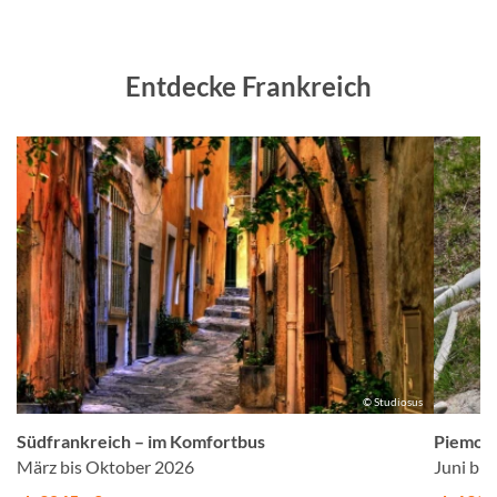
Entdecke Frankreich
us
© Studiosus
Südfrankreich – im Komfortbus
Piemont
März bis Oktober 2026
Juni bi