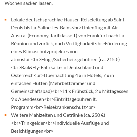
Wochen sacken lassen.
Lokale deutschsprachige Hauser-Reiseleitung ab Saint-
Denis bis La-Saline-les-Bains<br>Linienflug mit Air
Austral (Economy, Tarifklasse T) von Frankfurt nach La
Réunion und zurück, nach Verfügbarkeit<br>Förderung
eines Klimaschutzprojektes von
atmosfair<br>Flug-/Sicherheitsgebühren (ca. 215 €)
<br>Rail&Fly-Fahrkarte in Deutschland und
Österreich<br>Übernachtung 4 x in Hotels, 7 x in
einfachen Hütten (Mehrbettzimmer und
Gemeinschaftsbad)<br>11 x Frühstück, 2 x Mittagessen,
9 x Abendessen<br>Eintrittsgebühren lt.
Programm<br>Reisekrankenschutz<br>
Weitere Mahlzeiten und Getränke (ca. 250 €)
<br>Trinkgelder<br>Individuelle Ausflüge und
Besichtigungen<br>