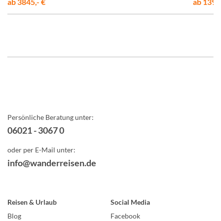
ab 3845,- €
ab 1395,
Persönliche Beratung unter:
06021 - 3067 0
oder per E-Mail unter:
info@wanderreisen.de
Reisen & Urlaub
Social Media
Blog
Facebook