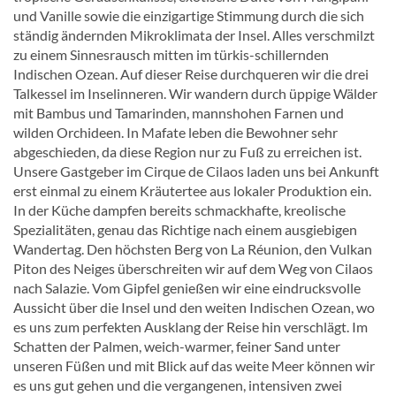
und Vanille sowie die einzigartige Stimmung durch die sich
ständig ändernden Mikroklimata der Insel. Alles verschmilzt
zu einem Sinnesrausch mitten im türkis-schillernden
Indischen Ozean. Auf dieser Reise durchqueren wir die drei
Talkessel im Inselinneren. Wir wandern durch üppige Wälder
mit Bambus und Tamarinden, mannshohen Farnen und
wilden Orchideen. In Mafate leben die Bewohner sehr
abgeschieden, da diese Region nur zu Fuß zu erreichen ist.
Unsere Gastgeber im Cirque de Cilaos laden uns bei Ankunft
erst einmal zu einem Kräutertee aus lokaler Produktion ein.
In der Küche dampfen bereits schmackhafte, kreolische
Spezialitäten, genau das Richtige nach einem ausgiebigen
Wandertag. Den höchsten Berg von La Réunion, den Vulkan
Piton des Neiges überschreiten wir auf dem Weg von Cilaos
nach Salazie. Vom Gipfel genießen wir eine eindrucksvolle
Aussicht über die Insel und den weiten Indischen Ozean, wo
es uns zum perfekten Ausklang der Reise hin verschlägt. Im
Schatten der Palmen, weich-warmer, feiner Sand unter
unseren Füßen und mit Blick auf das weite Meer können wir
es uns gut gehen und die vergangenen, intensiven zwei