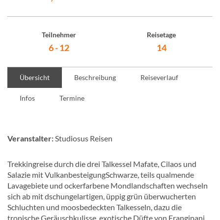
Teilnehmer
Reisetage
6 - 12
14
Übersicht
Beschreibung
Reiseverlauf
Infos
Termine
Veranstalter:
Studiosus Reisen
Trekkingreise durch die drei Talkessel Mafate, Cilaos und
Salazie mit VulkanbesteigungSchwarze, teils qualmende
Lavagebiete und ockerfarbene Mondlandschaften wechseln
sich ab mit dschungelartigen, üppig grün überwucherten
Schluchten und moosbedeckten Talkesseln, dazu die
tropische Geräuschkulisse, exotische Düfte von Frangipani