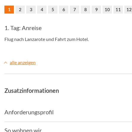
1
2
3
4
5
6
7
8
9
10
11
12
1. Tag: Anreise
Flug nach Lanzarote und Fahrt zum Hotel.
alle anzeigen
Zusatzinformationen
Anforderungsprofil
So wohnen wir