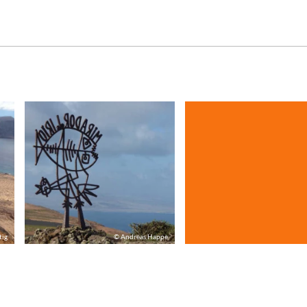
tig
© Andreas Happe