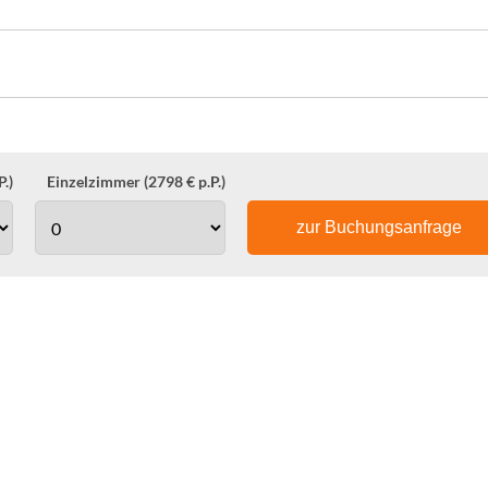
.)
Einzelzimmer (2798 € p.P.)
zur Buchungsanfrage