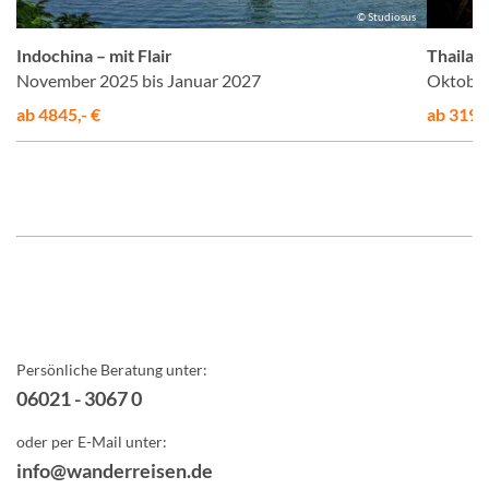
us
© Studiosus
er
Indochina – mit Flair
Thailan
November 2025 bis Januar 2027
Oktober
ab 4845,- €
ab 3199,
Persönliche Beratung unter:
06021 - 3067 0
oder per E-Mail unter:
info@wanderreisen.de