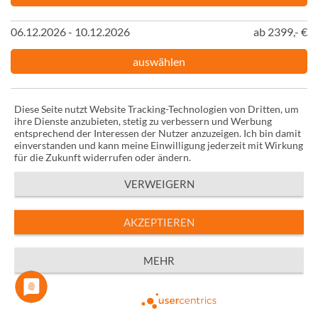
06.12.2026 - 10.12.2026
ab 2399,- €
auswählen
07.12.2026 - 11.12.2026
ab 2399,- €
Diese Seite nutzt Website Tracking-Technologien von Dritten, um
ihre Dienste anzubieten, stetig zu verbessern und Werbung
auswählen
entsprechend der Interessen der Nutzer anzuzeigen. Ich bin damit
einverstanden und kann meine Einwilligung jederzeit mit Wirkung
für die Zukunft widerrufen oder ändern.
08.12.2026 - 12.12.2026
ab 2399,- €
VERWEIGERN
auswählen
AKZEPTIEREN
09.12.2026 - 13.12.2026
ab 2399,- €
MEHR
auswählen
10.12.2026 - 14.12.2026
ab 2399,- €
Powered by