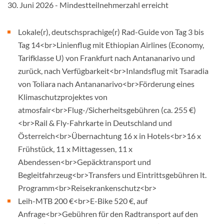
30. Juni 2026 - Mindestteilnehmerzahl erreicht
Lokale(r), deutschsprachige(r) Rad-Guide von Tag 3 bis
Tag 14<br>Linienflug mit Ethiopian Airlines (Economy,
Tarifklasse U) von Frankfurt nach Antananarivo und
zurück, nach Verfügbarkeit<br>Inlandsflug mit Tsaradia
von Toliara nach Antananarivo<br>Förderung eines
Klimaschutzprojektes von
atmosfair<br>Flug-/Sicherheitsgebühren (ca. 255 €)
<br>Rail & Fly-Fahrkarte in Deutschland und
Österreich<br>Übernachtung 16 x in Hotels<br>16 x
Frühstück, 11 x Mittagessen, 11 x
Abendessen<br>Gepäcktransport und
Begleitfahrzeug<br>Transfers und Eintrittsgebühren lt.
Programm<br>Reisekrankenschutz<br>
Leih-MTB 200 €<br>E-Bike 520 €, auf
Anfrage<br>Gebühren für den Radtransport auf den