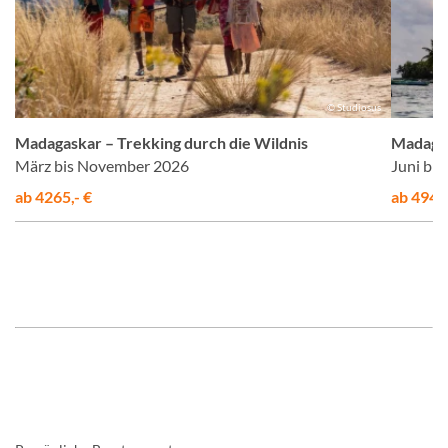
on
© Studiosus
Madagaskar – Trekking durch die Wildnis
Madagas
März bis November 2026
Juni bi
ab 4265,- €
ab 4949,