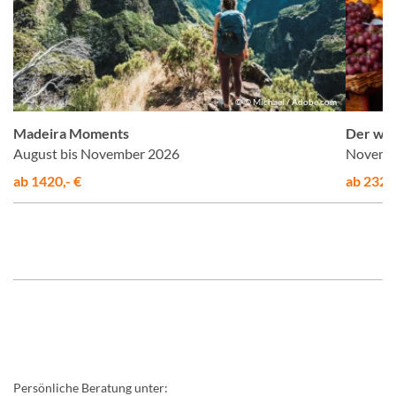
n
© © Michael / Adobe.com
Madeira Moments
Der wil
August bis November 2026
Novembe
ab 1420,- €
ab 2320,
Persönliche Beratung unter: