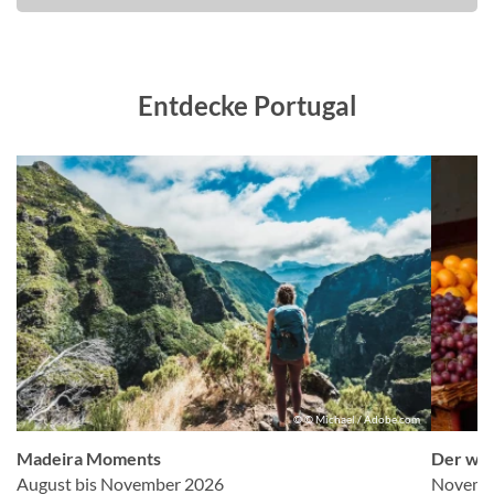
Entdecke Portugal
n
© © Michael / Adobe.com
Madeira Moments
Der wil
August bis November 2026
Novembe