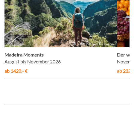
n
© © Michael / Adobe.com
Madeira Moments
Der wil
August bis November 2026
Novembe
ab 1420,- €
ab 2320,