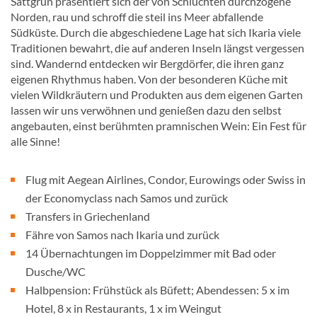
Sattgrün präsentiert sich der von Schluchten durchzogene
Norden, rau und schroff die steil ins Meer abfallende
Südküste. Durch die abgeschiedene Lage hat sich Ikaria viele
Traditionen bewahrt, die auf anderen Inseln längst vergessen
sind. Wandernd entdecken wir Bergdörfer, die ihren ganz
eigenen Rhythmus haben. Von der besonderen Küche mit
vielen Wildkräutern und Produkten aus dem eigenen Garten
lassen wir uns verwöhnen und genießen dazu den selbst
angebauten, einst berühmten pramnischen Wein: Ein Fest für
alle Sinne!
Flug mit Aegean Airlines, Condor, Eurowings oder Swiss in
der Economyclass nach Samos und zurück
Transfers in Griechenland
Fähre von Samos nach Ikaria und zurück
14 Übernachtungen im Doppelzimmer mit Bad oder
Dusche/WC
Halbpension: Frühstück als Büfett; Abendessen: 5 x im
Hotel, 8 x in Restaurants, 1 x im Weingut