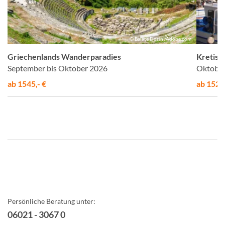
el
© Balate Dorin /Adobe.com
Griechenlands Wanderparadies
Kretisc
September bis Oktober 2026
Oktober
ab 1545,- €
ab 1525,
Persönliche Beratung unter:
06021 - 3067 0