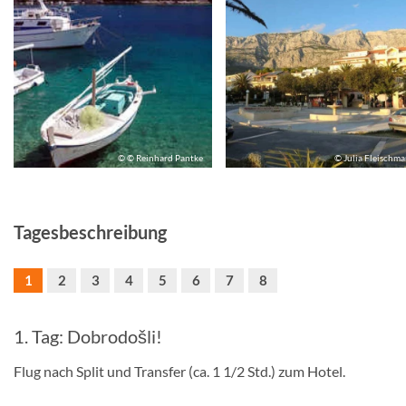
© © Reinhard Pantke
© Julia Fleischm
Tagesbeschreibung
1
2
3
4
5
6
7
8
1. Tag: Dobrodošli!
Flug nach Split und Transfer (ca. 1 1/2 Std.) zum Hotel.