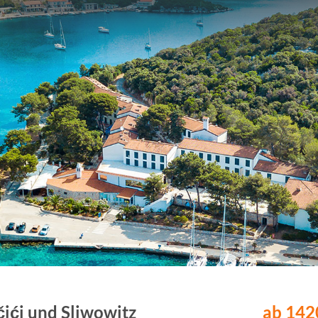
čići und Sliwowitz
ab 1420