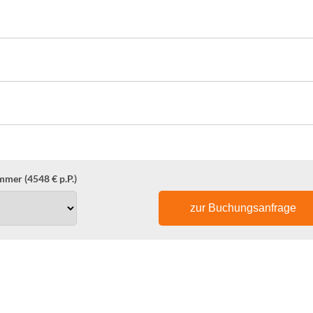
mer (4548 € p.P.)
zur Buchungsanfrage