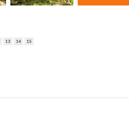
ing
© Dominik Ketz
13
14
15