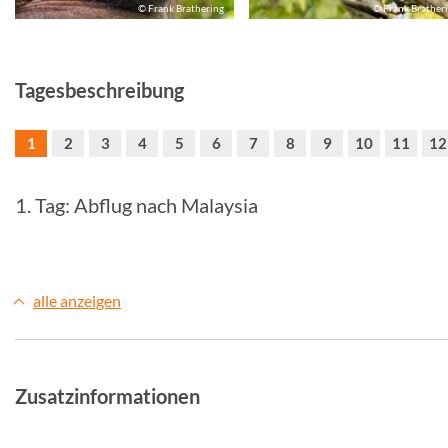
© Frank Brathering
© Frank Brather
Tagesbeschreibung
1
2
3
4
5
6
7
8
9
10
11
12
1. Tag: Abflug nach Malaysia
alle anzeigen
Zusatzinformationen