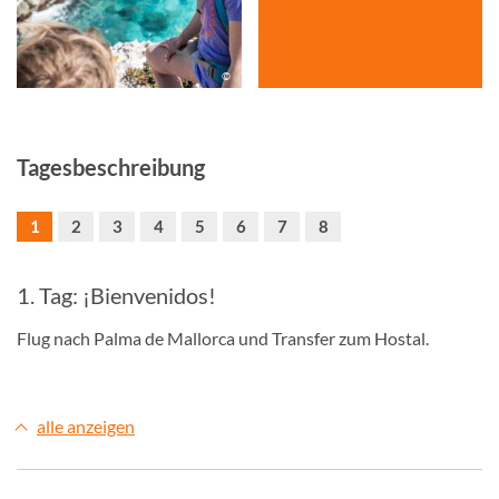
©
Tagesbeschreibung
1
2
3
4
5
6
7
8
1. Tag: ¡Bienvenidos!
Flug nach Palma de Mallorca und Transfer zum Hostal.
alle anzeigen