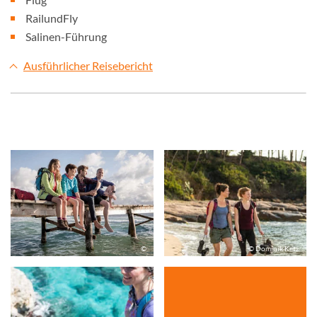
RailundFly
Salinen-Führung
Ausführlicher Reisebericht
©
© Dominik Ketz