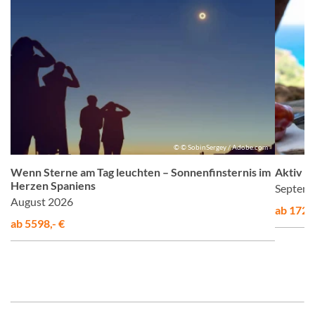
m
© © SobinSergey / Adobe.com
Wenn Sterne am Tag leuchten – Sonnenfinsternis im
Aktiv &
Herzen Spaniens
Septemb
August 2026
ab 1725,
ab 5598,- €