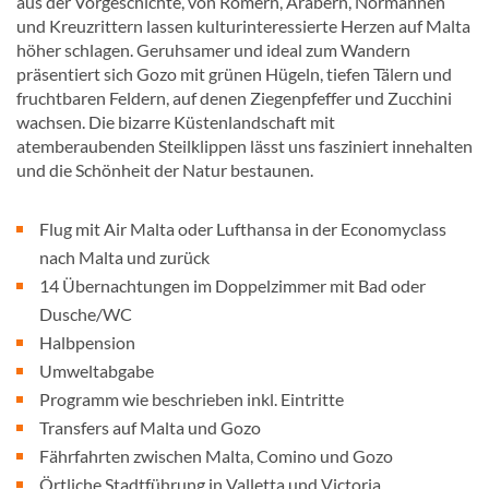
aus der Vorgeschichte, von Römern, Arabern, Normannen
und Kreuzrittern lassen kulturinteressierte Herzen auf Malta
höher schlagen. Geruhsamer und ideal zum Wandern
präsentiert sich Gozo mit grünen Hügeln, tiefen Tälern und
fruchtbaren Feldern, auf denen Ziegenpfeffer und Zucchini
wachsen. Die bizarre Küstenlandschaft mit
atemberaubenden Steilklippen lässt uns fasziniert innehalten
und die Schönheit der Natur bestaunen.
Flug mit Air Malta oder Lufthansa in der Economyclass
nach Malta und zurück
14 Übernachtungen im Doppelzimmer mit Bad oder
Dusche/WC
Halbpension
Umweltabgabe
Programm wie beschrieben inkl. Eintritte
Transfers auf Malta und Gozo
Fährfahrten zwischen Malta, Comino und Gozo
Örtliche Stadtführung in Valletta und Victoria