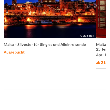
g
© Studiosus
no
Malta – Silvester für Singles und Alleinreisende
Malta –
25 Teil
Ausgebucht
April b
ab 2155,