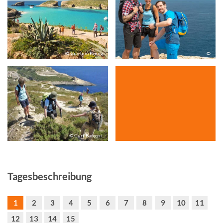
© Joachim König
©
© Curt Bangert
Tagesbeschreibung
1
2
3
4
5
6
7
8
9
10
11
12
13
14
15