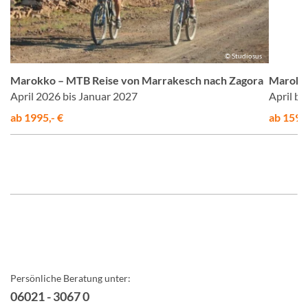
us
© Studiosus
a
Marokko – MTB Reise von Marrakesch nach Zagora
Marokko
April 2026 bis Januar 2027
April b
ab 1995,- €
ab 1595,
Persönliche Beratung unter:
06021 - 3067 0