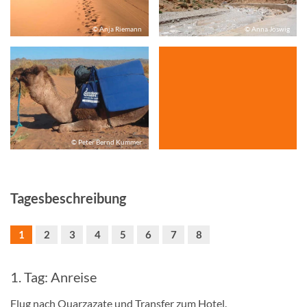
© Anja Riemann
© Anna Joswig
© Peter Bernd Kummer
Tagesbeschreibung
1
2
3
4
5
6
7
8
1. Tag: Anreise
Flug nach Ouarzazate und Transfer zum Hotel.