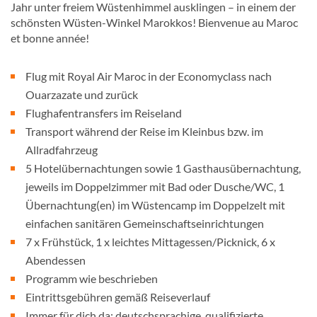
Jahr unter freiem Wüstenhimmel ausklingen – in einem der
schönsten Wüsten-Winkel Marokkos! Bienvenue au Maroc
et bonne année!
Flug mit Royal Air Maroc in der Economyclass nach
Ouarzazate und zurück
Flughafentransfers im Reiseland
Transport während der Reise im Kleinbus bzw. im
Allradfahrzeug
5 Hotelübernachtungen sowie 1 Gasthausübernachtung,
jeweils im Doppelzimmer mit Bad oder Dusche/WC, 1
Übernachtung(en) im Wüstencamp im Doppelzelt mit
einfachen sanitären Gemeinschaftseinrichtungen
7 x Frühstück, 1 x leichtes Mittagessen/Picknick, 6 x
Abendessen
Programm wie beschrieben
Eintrittsgebühren gemäß Reiseverlauf
Immer für dich da: deutschsprachige, qualifizierte