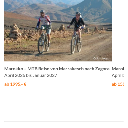
us
© Studiosus
Marokko – MTB Reise von Marrakesch nach Zagora
Marokko
April 2026 bis Januar 2027
April b
ab 1995,- €
ab 1595,