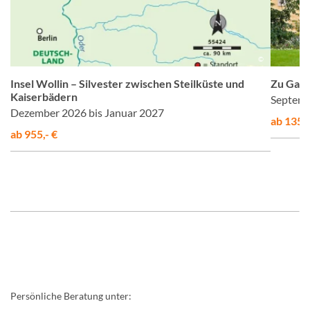
z
©
Insel Wollin – Silvester zwischen Steilküste und
Zu Gast
Kaiserbädern
Septemb
Dezember 2026 bis Januar 2027
ab 1355,
ab 955,- €
Persönliche Beratung unter: