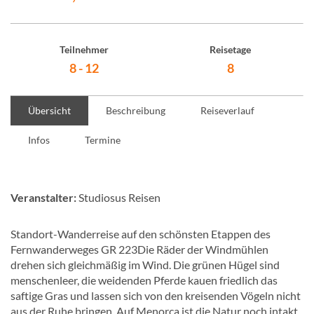
Teilnehmer
Reisetage
8 - 12
8
Übersicht
Beschreibung
Reiseverlauf
Infos
Termine
Veranstalter:
Studiosus Reisen
Standort-Wanderreise auf den schönsten Etappen des
Fernwanderweges GR 223Die Räder der Windmühlen
drehen sich gleichmäßig im Wind. Die grünen Hügel sind
menschenleer, die weidenden Pferde kauen friedlich das
saftige Gras und lassen sich von den kreisenden Vögeln nicht
aus der Ruhe bringen. Auf Menorca ist die Natur noch intakt,