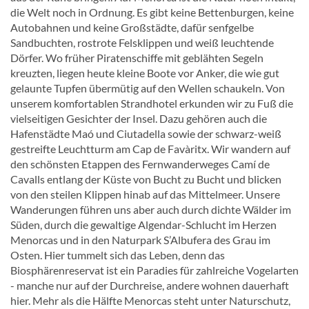
die Welt noch in Ordnung. Es gibt keine Bettenburgen, keine
Autobahnen und keine Großstädte, dafür senfgelbe
Sandbuchten, rostrote Felsklippen und weiß leuchtende
Dörfer. Wo früher Piratenschiffe mit geblähten Segeln
kreuzten, liegen heute kleine Boote vor Anker, die wie gut
gelaunte Tupfen übermütig auf den Wellen schaukeln. Von
unserem komfortablen Strandhotel erkunden wir zu Fuß die
vielseitigen Gesichter der Insel. Dazu gehören auch die
Hafenstädte Maó und Ciutadella sowie der schwarz-weiß
gestreifte Leuchtturm am Cap de Favàritx. Wir wandern auf
den schönsten Etappen des Fernwanderweges Camí de
Cavalls entlang der Küste von Bucht zu Bucht und blicken
von den steilen Klippen hinab auf das Mittelmeer. Unsere
Wanderungen führen uns aber auch durch dichte Wälder im
Süden, durch die gewaltige Algendar-Schlucht im Herzen
Menorcas und in den Naturpark S’Albufera des Grau im
Osten. Hier tummelt sich das Leben, denn das
Biosphärenreservat ist ein Paradies für zahlreiche Vogelarten
- manche nur auf der Durchreise, andere wohnen dauerhaft
hier. Mehr als die Hälfte Menorcas steht unter Naturschutz,