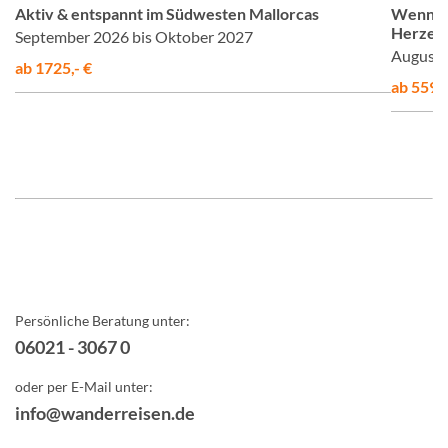
Aktiv & entspannt im Südwesten Mallorcas
Wenn St
Herzen 
September 2026 bis Oktober 2027
August 
ab 1725,- €
ab 5598,
Persönliche Beratung unter:
06021 - 3067 0
oder per E-Mail unter:
info@wanderreisen.de