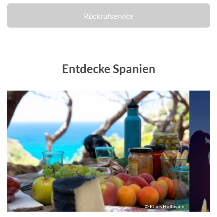
Rückrufservice
Entdecke Spanien
m
© Klaus Hoffmann