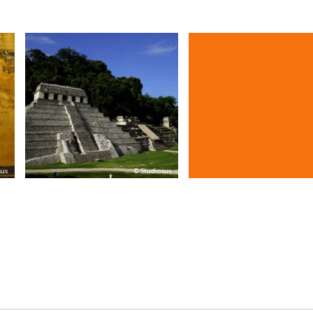
sus
© Studiosus