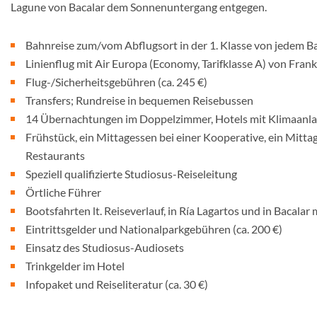
Lagune von Bacalar dem Sonnenuntergang entgegen.
Bahnreise zum/vom Abflugsort in der 1. Klasse von jedem B
Linienflug mit Air Europa (Economy, Tarifklasse A) von Fran
Flug-/Sicherheitsgebühren (ca. 245 €)
Transfers; Rundreise in bequemen Reisebussen
14 Übernachtungen im Doppelzimmer, Hotels mit Klimaanl
Frühstück, ein Mittagessen bei einer Kooperative, ein Mitt
Restaurants
Speziell qualifizierte Studiosus-Reiseleitung
Örtliche Führer
Bootsfahrten lt. Reiseverlauf, in Ría Lagartos und in Bacalar 
Eintrittsgelder und Nationalparkgebühren (ca. 200 €)
Einsatz des Studiosus-Audiosets
Trinkgelder im Hotel
Infopaket und Reiseliteratur (ca. 30 €)