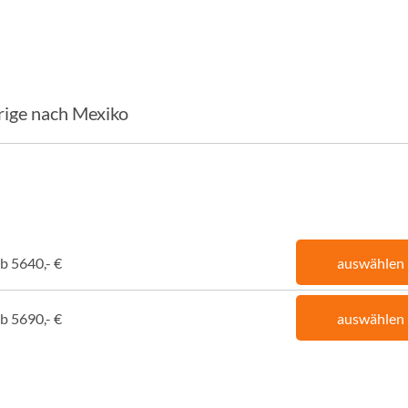
rige nach Mexiko
b 5640,- €
auswählen
b 5690,- €
auswählen