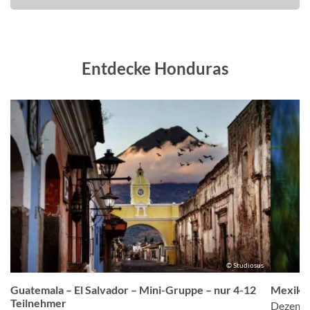
Entdecke Honduras
©
© Studiosus
Guatemala – El Salvador – Mini-Gruppe – nur 4-12
Mexiko 
Teilnehmer
Dezembe