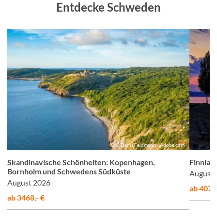
Entdecke Schweden
us
© © Denis Feldmann / Adobe.com
he
Skandinavische Schönheiten: Kopenhagen,
Finnlan
Bornholm und Schwedens Südküste
August 
August 2026
ab 4075,
ab 3468,- €