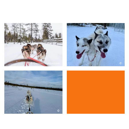
© © Dennis / Adobe.com
©
©