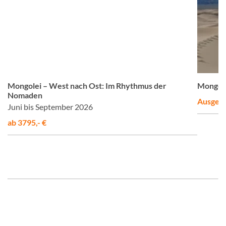
us
© Studiosus
Mongolei – West nach Ost: Im Rhythmus der
Mongolei
Nomaden
Ausgeb
Juni bis September 2026
ab 3795,- €