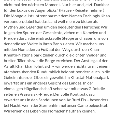
nicht mal den nächsten Moment. Nur hier und jetzt. Dankbar
für den Luxus des Augenblicks." (Hauser-Reiseteilnehmer)
Die Mongolei ist untrennbar mit dem Namen Dschingis Khan
verbunden, dabei hat das Land weit mehr zu bieten als
Mythen und Legenden um den bedeutenden Herrscher. Wir
folgen den Spuren der Geschichte, ziehen mit Kamelen und
Pferden durch die eindrucksvolle Steppe und lassen uns von
der endlosen Weite in ihren Bann ziehen. Wir machen uns
mit den Nomaden zu Fuß auf den Weg durch den Khan-
Khentii-Nationalpark, ziehen durch die dichten Wälder und
breiten Täler bis wir die Berge erreichen. Der Anstieg auf den
Asralt Khairkhan lohnt sich – wir werden nicht nur mit einem
atemberaubenden Rundumblick belohnt, sondern auch in die
Geheimnisse der Obos eingeweiht. Im Khustai-Nationalpark
erwartet uns ein anderes Gesicht des Landes. In der
einmaligen Hügellandschaft sehen wir mit etwas Glück die
seltenen Przewalski-Pferde. Der volle Kontrast dazu
erwartet uns in den Sanddünen von Ar Burd Els – besonders
bei Nacht, wenn der Sternenhimmel unser Camp beleuchtet.
Wir lernen das Leben der Nomaden hautnah kennen,