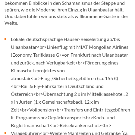
bekommen Einblicke in den Schamanismus der Steppe und
spüren, wie die Moderne ihren Einzug in Ulaanbaatar hält.
Und dabei fühlen wir uns stets als willkommene Gäste in der
Weite.
Lokale, deutschsprachige Hauser-Reiseleitung ab/bis
Ulaanbaatar<br>Linienflug mit MIAT Mongolian Airlines
(Economy, Tarifklasse G) von Frankfurt nach Ulaanbaatar
und zurück, nach Verfügbarkeit<br>Förderung eines
Klimaschutzprojektes von
atmosfair<br>Flug-/Sicherheitsgebühren (ca. 155 €)
<br>Rail & Fly-Fahrkarte in Deutschland und
Österreich<br>Übernachtung 2 x im Mittelklassehotel, 2
x in Jurten (1 x Gemeinschaftsbad), 12 x im
Zelt<br>Vollpension<br>Transfers und Eintrittsgebühren
lt. Programm<br>Gepäcktransport<br>Koch- und
Begleitmannschaft<br>Reisekrankenschutz<br>
Visagebühren<br>Weitere Mahlzeiten und Getränke (ca.