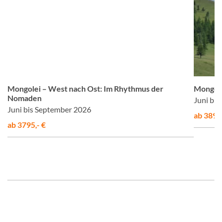
us
© Studiosus
Mongolei – West nach Ost: Im Rhythmus der
Mongole
Nomaden
Juni bi
Juni bis September 2026
ab 3890,
ab 3795,- €