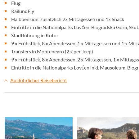
Flug
RailundFly
Halbpension, zusätzlich 2x Mittagessen und 1x Snack
Eintritte in die Nationalparks Lovćen, Biogradska Gora, Sku
Stadtführung in Kotor
9 x Frühstück, 8 x Abendessen, 1 x Mittagessen und 1 x Mit
Transfers in Montenegro (2 x per Jeep)
9 x Frühstück, 8 x Abendessen, 2 x Mittagessen, 1 x Mittags
Eintritte in die Nationalparks Lovćen inkl. Mausoleum, Biog
Ausführlicher Reisebericht