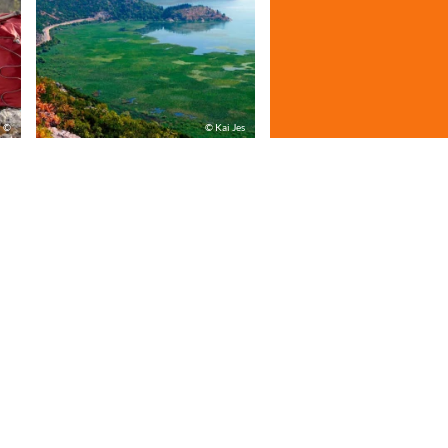
©
© Kai Jes