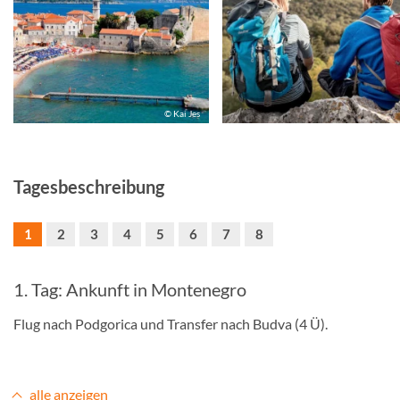
© Kai Jes
Tagesbeschreibung
1
2
3
4
5
6
7
8
1. Tag: Ankunft in Montenegro
Flug nach Podgorica und Transfer nach Budva (4 Ü).
alle anzeigen