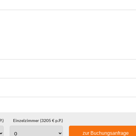
.)
Einzelzimmer (3205 € p.P.)
zur Buchungsanfrage