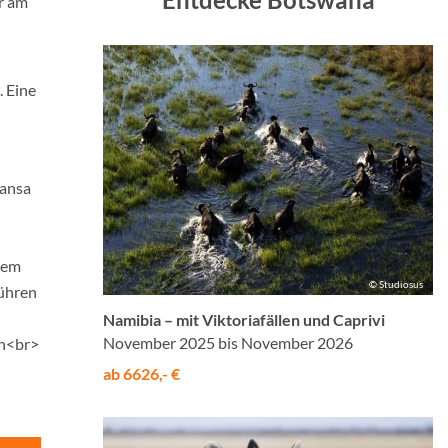
r am
. Eine
hansa
enem
© Studiosus
bühren
Namibia – mit Viktoriafällen und Caprivi
November 2025 bis November 2026
en<br>
ab 6626,- €