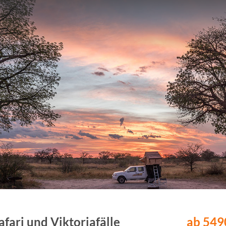
fari und Viktoriafälle
ab 5490