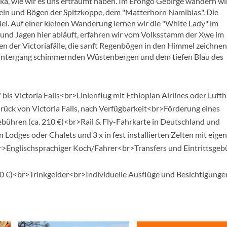
ika, wie wir es uns erträumt haben. Im Erongo Gebirge wandern wi
eln und Bögen der Spitzkoppe, dem "Matterhorn Namibias". Die
l. Auf einer kleinen Wanderung lernen wir die "White Lady" im
nd Jagen hier abläuft, erfahren wir vom Volksstamm der Xwe im
 der Victoriafälle, die sanft Regenbögen in den Himmel zeichnen
nuntergang schimmernden Wüstenbergen und dem tiefen Blau des
is Victoria Falls<br>Linienflug mit Ethiopian Airlines oder Luft
rück von Victoria Falls, nach Verfügbarkeit<br>Förderung eines
bühren (ca. 210 €)<br>Rail & Fly-Fahrkarte in Deutschland und
 Lodges oder Chalets und 3 x in fest installierten Zelten mit eig
r>Englischsprachiger Koch/Fahrer<br>Transfers und Eintrittsge
0 €)<br>Trinkgelder<br>Individuelle Ausflüge und Besichtigung