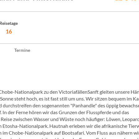
Reisetage
16
Termine
hobe-Nationalpark zu den VictoriafällenSanft gleiten unsere Hä
nne steht hoch, es ist fast still um uns. Wir sitzen bequem im Ka
nd durchstreifen den sogenannten "Panhandle" des üppig bewach
. In der Ferne hören wir das Grunzen der Flusspferde und das
er Reise zwischen Wasser und Wüste noch häufiger: Löwen, Leopar
 Etosha-Nationalpark. Hautnah erleben wir die afrikanische Tier
m Chobe-Nationalpark auf Bootsafari. Vom Fluss aus nähern wi