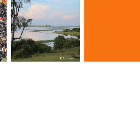
sus
© Studiosus