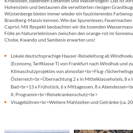
Krokodilen, badenden Elefanten und Wasservögeln. Das ist Afr
Hohenstein und bestaunen die verwitterten riesigen Granitkug
Wüstenberge bieten immer wieder ein faszinierendes Farbenspie
Brandberg-Massiv kennen. Wie das Spurenlesen, Feuermachen u
Caprivi. Mit Respekt beobachten wir die tosenden Wassermassen
Fülle an Naturerlebnissen zwischen den orange-rot im Sonne
Chobe, Kwando und Sambesis erwarten uns!
Lokale deutschsprachige Hauser-Reiseleitung ab Windhoek/ b
(Economy, Tarifklasse T) von Frankfurt nach Windhuk und zu
Klimaschutzprojektes von atmosfair<br>Flug-/Sicherheitsge
Österreich<br>Übernachtung 2 x in Mittelklassehotels, 8 x in
Bad<br>13 x Frühstück, 6 x Mittagessen, 8 x Abendessen<b
lt. Programm<br>Reisekrankenschutz<br>
Visagebühren<br>Weitere Mahlzeiten und Getränke (ca. 20