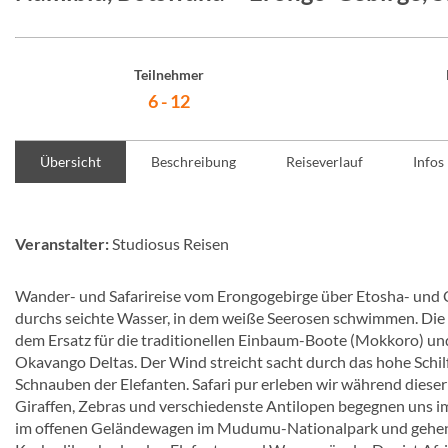
Teilnehmer
6 - 12
Übersicht
Beschreibung
Reiseverlauf
Infos
Veranstalter:
Studiosus Reisen
Wander- und Safarireise vom Erongogebirge über Etosha- und C
durchs seichte Wasser, in dem weiße Seerosen schwimmen. Die So
dem Ersatz für die traditionellen Einbaum-Boote (Mokkoro) u
Okavango Deltas. Der Wind streicht sacht durch das hohe Schilf
Schnauben der Elefanten. Safari pur erleben wir während dies
Giraffen, Zebras und verschiedenste Antilopen begegnen uns im
im offenen Geländewagen im Mudumu-Nationalpark und gehen i