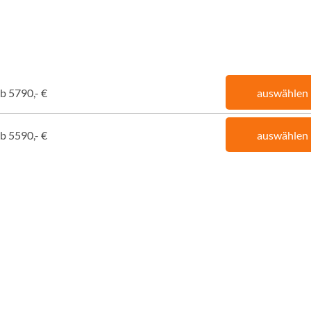
b 5790,- €
auswählen
b 5590,- €
auswählen