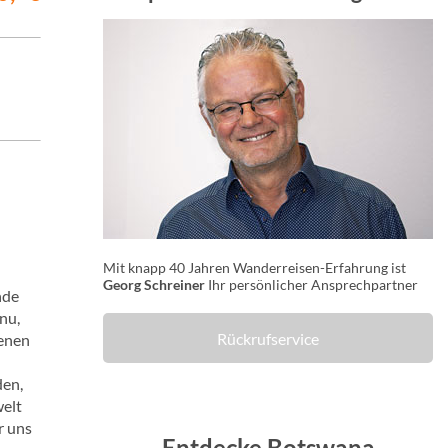
Mit knapp 40 Jahren Wanderreisen-Erfahrung ist
Georg Schreiner
Ihr persönlicher Ansprechpartner
nde
nu,
Rückrufservice
senen
den,
welt
r uns
Entdecke Botswana