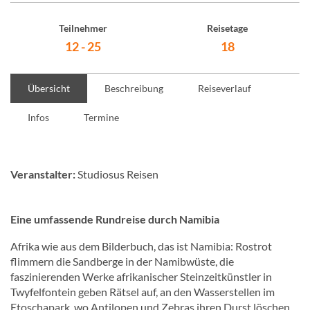
Teilnehmer
Reisetage
12 - 25
18
Übersicht
Beschreibung
Reiseverlauf
Infos
Termine
Veranstalter:
Studiosus Reisen
Eine umfassende Rundreise durch Namibia
Afrika wie aus dem Bilderbuch, das ist Namibia: Rostrot
flimmern die Sandberge in der Namibwüste, die
faszinierenden Werke afrikanischer Steinzeitkünstler in
Twyfelfontein geben Rätsel auf, an den Wasserstellen im
Etoschapark, wo Antilopen und Zebras ihren Durst löschen,