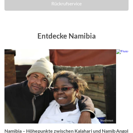
Rückrufservice
Entdecke Namibia
f
© Studiosus
Namibia – Höhepunkte zwischen Kalahari und Namib
Angola,