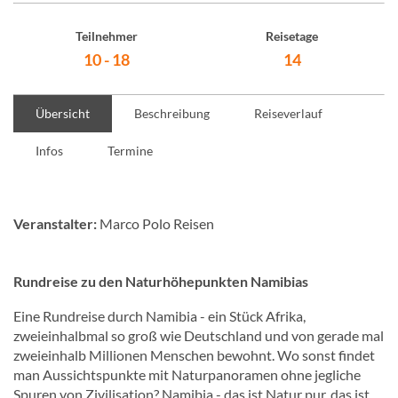
Teilnehmer
Reisetage
10 - 18
14
Übersicht
Beschreibung
Reiseverlauf
Infos
Termine
Veranstalter:
Marco Polo Reisen
Rundreise zu den Naturhöhepunkten Namibias
Eine Rundreise durch Namibia - ein Stück Afrika,
zweieinhalbmal so groß wie Deutschland und von gerade mal
zweieinhalb Millionen Menschen bewohnt. Wo sonst findet
man Aussichtspunkte mit Naturpanoramen ohne jegliche
Spuren von Zivilisation? Namibia - das ist Natur pur, das ist