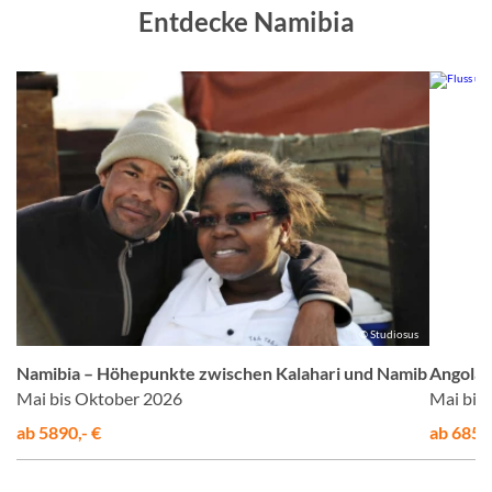
Entdecke Namibia
f
© Studiosus
Namibia – Höhepunkte zwischen Kalahari und Namib
Angola,
Mai bis Oktober 2026
Mai bis
ab 5890,- €
ab 6850,