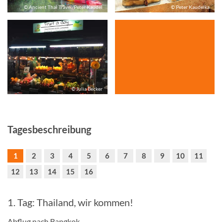
© Ancient Thai Travel/Peter Kaudel
© Peter Kaudelka
© Julia Becker
Tagesbeschreibung
1
2
3
4
5
6
7
8
9
10
11
12
13
14
15
16
1. Tag: Thailand, wir kommen!
Abflug nach Bangkok.