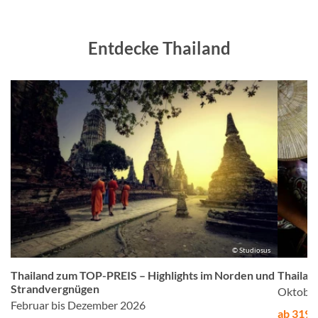
Entdecke Thailand
us
© Studiosus
Thailand zum TOP-PREIS – Highlights im Norden und
Thailan
Strandvergnügen
Oktober
Februar bis Dezember 2026
ab 3199,