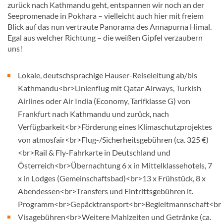
zurück nach Kathmandu geht, entspannen wir noch an der
Seepromenade in Pokhara – vielleicht auch hier mit freiem
Blick auf das nun vertraute Panorama des Annapurna Himal.
Egal aus welcher Richtung – die weißen Gipfel verzaubern
uns!
Lokale, deutschsprachige Hauser-Reiseleitung ab/bis
Kathmandu<br>Linienflug mit Qatar Airways, Turkish
Airlines oder Air India (Economy, Tarifklasse G) von
Frankfurt nach Kathmandu und zurück, nach
Verfügbarkeit<br>Förderung eines Klimaschutzprojektes
von atmosfair<br>Flug-/Sicherheitsgebühren (ca. 325 €)
<br>Rail & Fly-Fahrkarte in Deutschland und
Österreich<br>Übernachtung 6 x in Mittelklassehotels, 7
x in Lodges (Gemeinschaftsbad)<br>13 x Frühstück, 8 x
Abendessen<br>Transfers und Eintrittsgebühren lt.
Programm<br>Gepäcktransport<br>Begleitmannschaft<br
Visagebühren<br>Weitere Mahlzeiten und Getränke (ca.