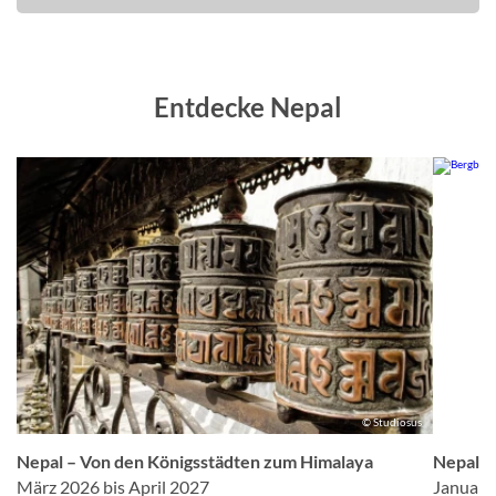
Entdecke Nepal
er
© Studiosus
Nepal – Von den Königsstädten zum Himalaya
Nepal –
März 2026 bis April 2027
Januar 