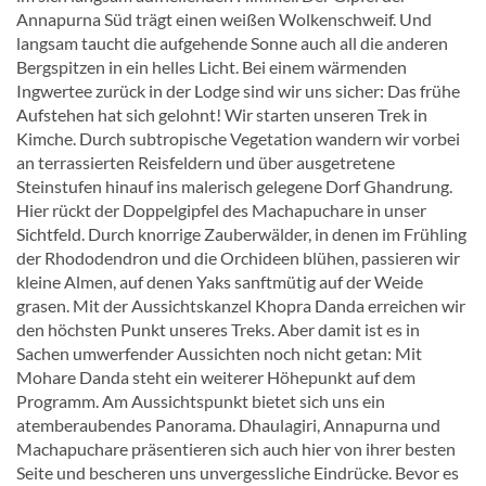
Annapurna Süd trägt einen weißen Wolkenschweif. Und
langsam taucht die aufgehende Sonne auch all die anderen
Bergspitzen in ein helles Licht. Bei einem wärmenden
Ingwertee zurück in der Lodge sind wir uns sicher: Das frühe
Aufstehen hat sich gelohnt! Wir starten unseren Trek in
Kimche. Durch subtropische Vegetation wandern wir vorbei
an terrassierten Reisfeldern und über ausgetretene
Steinstufen hinauf ins malerisch gelegene Dorf Ghandrung.
Hier rückt der Doppelgipfel des Machapuchare in unser
Sichtfeld. Durch knorrige Zauberwälder, in denen im Frühling
der Rhododendron und die Orchideen blühen, passieren wir
kleine Almen, auf denen Yaks sanftmütig auf der Weide
grasen. Mit der Aussichtskanzel Khopra Danda erreichen wir
den höchsten Punkt unseres Treks. Aber damit ist es in
Sachen umwerfender Aussichten noch nicht getan: Mit
Mohare Danda steht ein weiterer Höhepunkt auf dem
Programm. Am Aussichtspunkt bietet sich uns ein
atemberaubendes Panorama. Dhaulagiri, Annapurna und
Machapuchare präsentieren sich auch hier von ihrer besten
Seite und bescheren uns unvergessliche Eindrücke. Bevor es