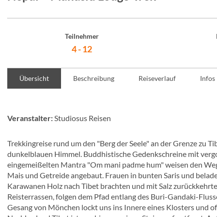
Teilnehmer
4 - 12
Übersicht
Beschreibung
Reiseverlauf
Infos
Veranstalter:
Studiosus Reisen
Trekkingreise rund um den "Berg der Seele" an der Grenze zu Ti
dunkelblauen Himmel. Buddhistische Gedenkschreine mit vergo
eingemeißelten Mantra "Om mani padme hum" weisen den Weg ru
Mais und Getreide angebaut. Frauen in bunten Saris und belade
Karawanen Holz nach Tibet brachten und mit Salz zurückkehrte
Reisterrassen, folgen dem Pfad entlang des Buri-Gandaki-Flu
Gesang von Mönchen lockt uns ins Innere eines Klosters und of