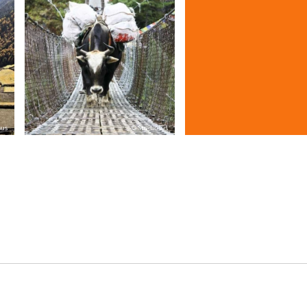
sus
© Studiosus