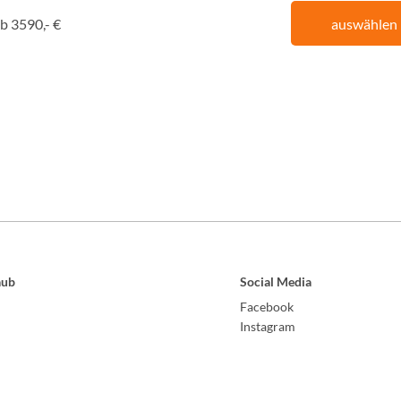
b 3590,- €
auswählen
aub
Social Media
Facebook
Instagram