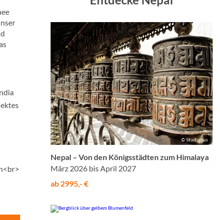
nee
unser
nd
as
ndia
jektes
© Studiosus
Nepal – Von den Königsstädten zum Himalaya
März 2026 bis April 2027
en<br>
ab 2995,- €