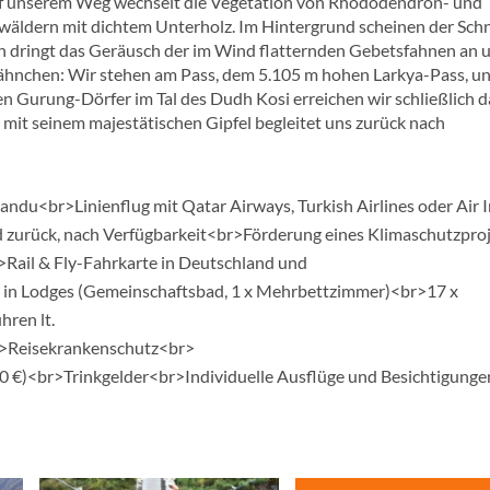
 Auf unserem Weg wechselt die Vegetation von Rhododendron- und
äldern mit dichtem Unterholz. Im Hintergrund scheinen der Sch
lich dringt das Geräusch der im Wind flatternden Gebetsfahnen an 
Fähnchen: Wir stehen am Pass, dem 5.105 m hohen Larkya-Pass, u
 Gurung-Dörfer im Tal des Dudh Kosi erreichen wir schließlich d
 mit seinem majestätischen Gipfel begleitet uns zurück nach
ndu<br>Linienflug mit Qatar Airways, Turkish Airlines oder Air I
d zurück, nach Verfügbarkeit<br>Förderung eines Klimaschutzpro
>Rail & Fly-Fahrkarte in Deutschland und
x in Lodges (Gemeinschaftsbad, 1 x Mehrbettzimmer)<br>17 x
hren lt.
>Reisekrankenschutz<br>
0 €)<br>Trinkgelder<br>Individuelle Ausflüge und Besichtigung