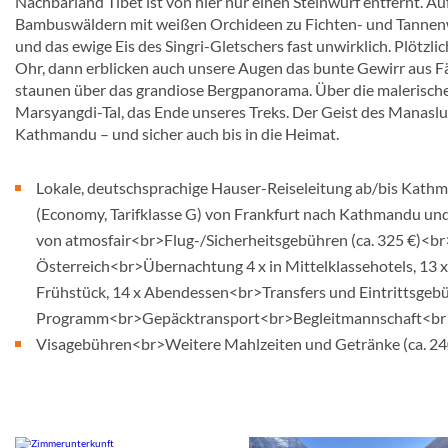
Nachbarland Tibet ist von hier nur einen Steinwurf entfernt.
Bambuswäldern mit weißen Orchideen zu Fichten- und Tannenw
und das ewige Eis des Singri-Gletschers fast unwirklich. Plötz
Ohr, dann erblicken auch unsere Augen das bunte Gewirr aus 
staunen über das grandiose Bergpanorama. Über die malerischen
Marsyangdi-Tal, das Ende unseres Treks. Der Geist des Manaslu
Kathmandu – und sicher auch bis in die Heimat.
Lokale, deutschsprachige Hauser-Reiseleitung ab/bis Kathma
(Economy, Tarifklasse G) von Frankfurt nach Kathmandu un
von atmosfair<br>Flug-/Sicherheitsgebühren (ca. 325 €)<br
Österreich<br>Übernachtung 4 x in Mittelklassehotels, 13 
Frühstück, 14 x Abendessen<br>Transfers und Eintrittsgebü
Programm<br>Gepäcktransport<br>Begleitmannschaft<br
Visagebühren<br>Weitere Mahlzeiten und Getränke (ca. 24