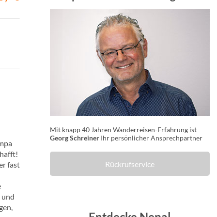
Mit knapp 40 Jahren Wanderreisen-Erfahrung ist
Georg Schreiner
Ihr persönlicher Ansprechpartner
umpa
hafft!
Rückrufservice
r fast
e
r und
gen,
Entdecke Nepal