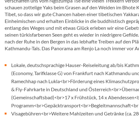
verschaffen uns vom Ngozumpa Tse eine vielen Trekkern verbor
schauen zottelige Yaks beim Grasen auf den Weiden im Bhote Ko
Tibet, so dass wir gute Chancen haben einer tibetischen Yakka
Einheimischen und erhalten Einblicke in die buddhistisch geprä
entlang des Weges und mit etwas Glück erleben wir eine Gebet
seinen türkisfarbenen Seen geht es wieder in niedrigere Gefild
nach der Ruhe in den Bergen in das lebhafte Treiben auf den P
Kathmandu-Tals. Das Panorama am Renjo La noch immer vor A
Lokale, deutschsprachige Hauser-Reiseleitung ab/bis Kathma
(Economy, Tarifklasse G) von Frankfurt nach Kathmandu und 
Ramechhap nach Lukla<br>Förderung eines Klimaschutzproje
& Fly-Fahrkarte in Deutschland und Österreich<br>Übernacht
(Gemeinschaftsbad)<br>17 x Frühstück, 14 x Abendessen<br
Programm<br>Gepäcktransport<br>Begleitmannschaft<br
Visagebühren<br>Weitere Mahlzeiten und Getränke (ca. 28