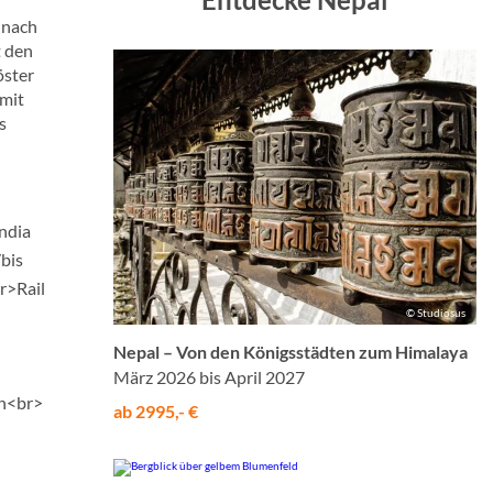
d
 nach
t den
öster
 mit
s
ndia
bis
r>Rail
© Studiosus
Nepal – Von den Königsstädten zum Himalaya
März 2026 bis April 2027
en<br>
ab 2995,- €