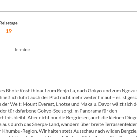
Reisetage
19
Termine
l des Bhote Koshi hinauf zum Renjo La, nach Gokyo und zum Ngoz
ließlich führt auch der Pfad nicht mehr weiter hinauf – es ist gesc
n der Welt: Mount Everest, Lhotse und Makalu. Davor wälzt sich de
 der türkisfarbene Gokyo-See sorgt im Panorama für den
tnis bleibt. Aber nicht nur die Bergriesen, auch die kleinen Ding
a aus durch das Sherpa-Land, wandern über breite Terrassenfelde
r Khumbu-Region. Wir halten stets Ausschau nach wilden Bergzie