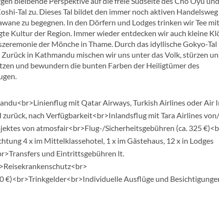
gen bleibende Perspektive auf die freie Südseite des Cho Oyu un
shi-Tal zu. Dieses Tal bildet den immer noch aktiven Handelsweg
rawane zu begegnen. In den Dörfern und Lodges trinken wir Tee mi
gte Kultur der Region. Immer wieder entdecken wir auch kleine Kl
szeremonie der Mönche in Thame. Durch das idyllische Gokyo-Tal
e. Zurück in Kathmandu mischen wir uns unter das Volk, stürzen un
lätzen und bewundern die bunten Farben der Heiligtümer des
ugen.
ndu<br>Linienflug mit Qatar Airways, Turkish Airlines oder Air I
zurück, nach Verfügbarkeit<br>Inlandsflug mit Tara Airlines von/
ktes von atmosfair<br>Flug-/Sicherheitsgebühren (ca. 325 €)<b
ung 4 x im Mittelklassehotel, 1 x im Gästehaus, 12 x in Lodges
>Transfers und Eintrittsgebühren lt.
>Reisekrankenschutz<br>
0 €)<br>Trinkgelder<br>Individuelle Ausflüge und Besichtigung