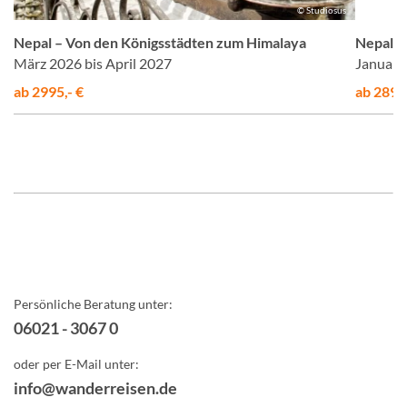
er
© Studiosus
Nepal – Von den Königsstädten zum Himalaya
Nepal –
März 2026 bis April 2027
Januar 
ab 2995,- €
ab 2890,
Persönliche Beratung unter:
06021 - 3067 0
oder per E-Mail unter:
info@wanderreisen.de