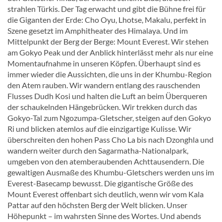
strahlen Türkis. Der Tag erwacht und gibt die Bühne frei für
die Giganten der Erde: Cho Oyu, Lhotse, Makalu, perfekt in
Szene gesetzt im Amphitheater des Himalaya. Und im
Mittelpunkt der Berg der Berge: Mount Everest. Wir stehen
am Gokyo Peak und der Anblick hinterlässt mehr als nur eine
Momentaufnahme in unseren Köpfen. Überhaupt sind es
immer wieder die Aussichten, die uns in der Khumbu-Region
den Atem rauben. Wir wandern entlang des rauschenden
Flusses Dudh Kosi und halten die Luft an beim Überqueren
der schaukelnden Hängebrücken. Wir trekken durch das
Gokyo-Tal zum Ngozumpa-Gletscher, steigen auf den Gokyo
Ri und blicken atemlos auf die einzigartige Kulisse. Wir
überschreiten den hohen Pass Cho La bis nach Dzonghla und
wandern weiter durch den Sagarmatha-Nationalpark,
umgeben von den atemberaubenden Achttausendern. Die
gewaltigen Ausmaße des Khumbu-Gletschers werden uns im
Everest-Basecamp bewusst. Die gigantische Größe des
Mount Everest offenbart sich deutlich, wenn wir vom Kala
Pattar auf den höchsten Berg der Welt blicken. Unser
Höhepunkt – im wahrsten Sinne des Wortes. Und abends