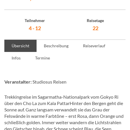
Teilnehmer
Reisetage
4 - 12
22
Übersicht
Beschreibung
Reiseverlauf
Infos
Termine
Veranstalter:
Studiosus Reisen
Trekkingreise im Sagarmatha-Nationalpark vom Gokyo Ri
über den Cho La zum Kala PattarHinter den Bergen geht die
Sonne auf. Ganz langsam verwandelt sie das Grau der
Felswände in warme Farbtöne – erst Rosa, dann Orange und
schließlich golden. Immer weiter wandern die Lichtstrahlen
den Gletscher hinab, der Schnee scheint Blau, die Seen