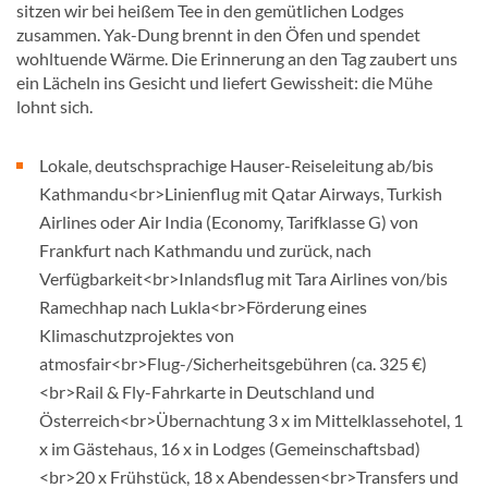
sitzen wir bei heißem Tee in den gemütlichen Lodges
zusammen. Yak-Dung brennt in den Öfen und spendet
wohltuende Wärme. Die Erinnerung an den Tag zaubert uns
ein Lächeln ins Gesicht und liefert Gewissheit: die Mühe
lohnt sich.
Lokale, deutschsprachige Hauser-Reiseleitung ab/bis
Kathmandu<br>Linienflug mit Qatar Airways, Turkish
Airlines oder Air India (Economy, Tarifklasse G) von
Frankfurt nach Kathmandu und zurück, nach
Verfügbarkeit<br>Inlandsflug mit Tara Airlines von/bis
Ramechhap nach Lukla<br>Förderung eines
Klimaschutzprojektes von
atmosfair<br>Flug-/Sicherheitsgebühren (ca. 325 €)
<br>Rail & Fly-Fahrkarte in Deutschland und
Österreich<br>Übernachtung 3 x im Mittelklassehotel, 1
x im Gästehaus, 16 x in Lodges (Gemeinschaftsbad)
<br>20 x Frühstück, 18 x Abendessen<br>Transfers und