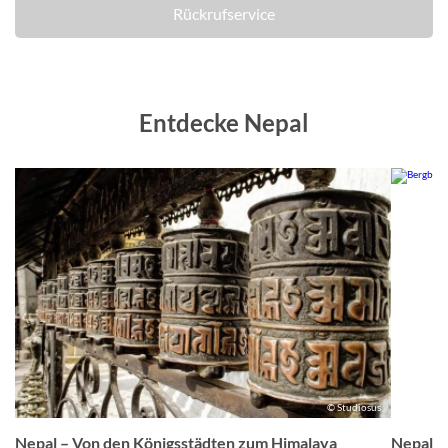
Rückrufservice
Entdecke Nepal
er
© Studiosus
Nepal – Von den Königsstädten zum Himalaya
Nepal –