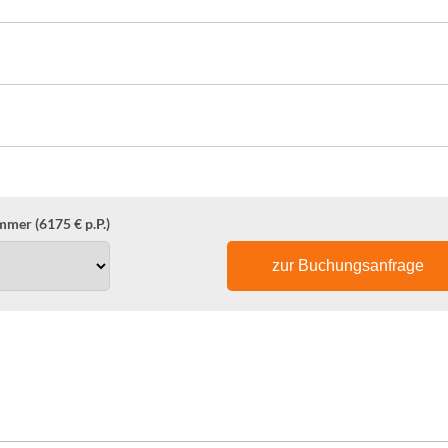
mer (6175 € p.P.)
zur Buchungsanfrage