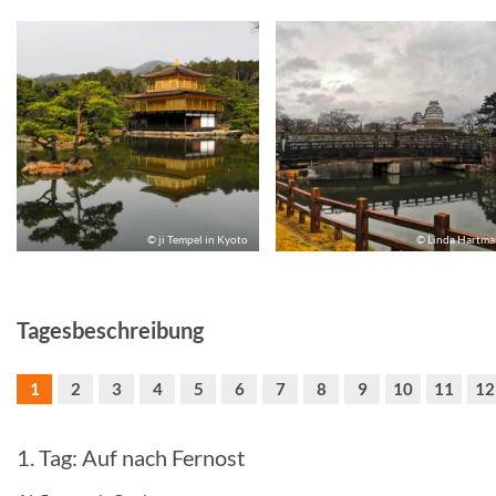
© ji Tempel in Kyoto
© Linda Hartm
Tagesbeschreibung
1
2
3
4
5
6
7
8
9
10
11
12
1. Tag: Auf nach Fernost