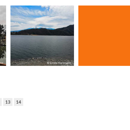
ann
© Linda Hartmann
13
14