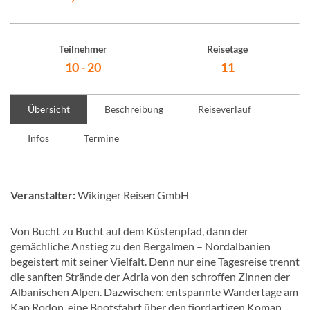
Teilnehmer
Reisetage
10 - 20
11
Übersicht
Beschreibung
Reiseverlauf
Infos
Termine
Veranstalter:
Wikinger Reisen GmbH
Von Bucht zu Bucht auf dem Küstenpfad, dann der
gemächliche Anstieg zu den Bergalmen – Nordalbanien
begeistert mit seiner Vielfalt. Denn nur eine Tagesreise trennt
die sanften Strände der Adria von den schroffen Zinnen der
Albanischen Alpen. Dazwischen: entspannte Wandertage am
Kap Rodon, eine Bootsfahrt über den fjordartigen Koman