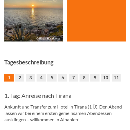
© Birgit Hartkamp
Tagesbeschreibung
1
2
3
4
5
6
7
8
9
10
11
1. Tag: Anreise nach Tirana
Ankunft und Transfer zum Hotel in Tirana (1 Ü). Den Abend
lassen wir bei einem ersten gemeinsamen Abendessen
ausklingen – willkommen in Albanien!