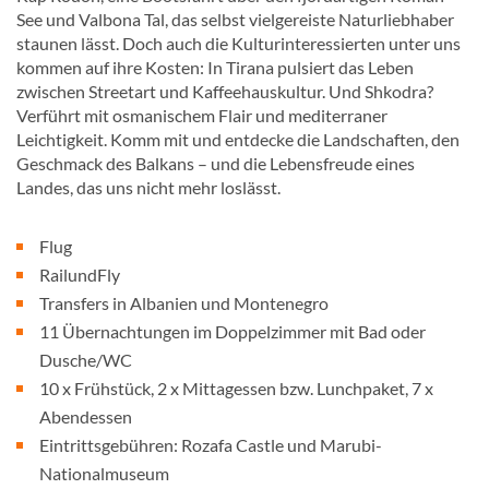
See und Valbona Tal, das selbst vielgereiste Naturliebhaber
staunen lässt. Doch auch die Kulturinteressierten unter uns
kommen auf ihre Kosten: In Tirana pulsiert das Leben
zwischen Streetart und Kaffeehauskultur. Und Shkodra?
Verführt mit osmanischem Flair und mediterraner
Leichtigkeit. Komm mit und entdecke die Landschaften, den
Geschmack des Balkans – und die Lebensfreude eines
Landes, das uns nicht mehr loslässt.
Flug
RailundFly
Transfers in Albanien und Montenegro
11 Übernachtungen im Doppelzimmer mit Bad oder
Dusche/WC
10 x Frühstück, 2 x Mittagessen bzw. Lunchpaket, 7 x
Abendessen
Eintrittsgebühren: Rozafa Castle und Marubi-
Nationalmuseum