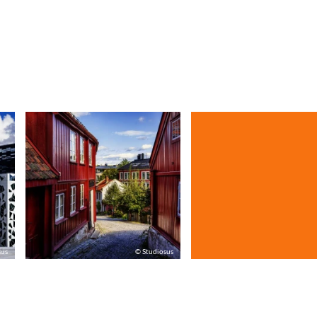
sus
© Studiosus