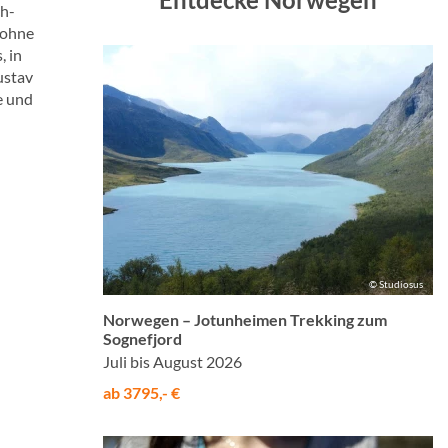
ch-
 ohne
, in
ustav
e und
© Studiosus
Norwegen – Jotunheimen Trekking zum
Sognefjord
Juli bis August 2026
ab 3795,- €