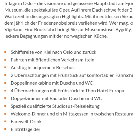
5 Tage in Oslo – die visionäre und gelassene Hauptstadt am Fjor
Museum, die spektakuläre Oper. Auf ihrem Dach schweift der Bl
Wartezeit in die angesagten Highlights. Mit ihr entdecken Sie 
dem jährlich der Friedensnobelpreis verliehen wird. Wer mag,
Vigeland. Eine Bootsfahrt bringt Sie zur Museumsinsel Bygdöy,
leckere Begegnungen mit der norwegischen Küche.
Schiffsreise von Kiel nach Oslo und zurück
Fahrten mit öffentlichen Verkehrsmitteln
Ausflug in bequemem Reisebus
2 Übernachtungen mit Frühstück auf komfortablen Fährschi
Doppelinnenkabine mit Dusche und WC
4 Übernachtungen mit Frühstück im Thon Hotel Europa
Doppelzimmer mit Bad oder Dusche und WC
Speziell qualifizierte Studiosus-Reiseleitung
Welcome-Dinner und ein Mittagessen in typischen Restaur
Farewell-Drink
Eintrittsgelder