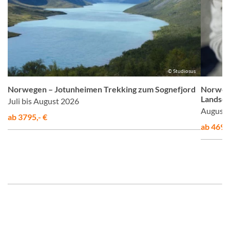
us
© Studiosus
Norwegen – Jotunheimen Trekking zum Sognefjord
Norweg
Landsch
Juli bis August 2026
August 
ab 3795,- €
ab 4695,