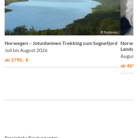
us
© Studiosus
Norwegen – Jotunheimen Trekking zum Sognefjord
Norweg
Landsch
Juli bis August 2026
August 
ab 3795,- €
ab 4695,
Persönliche Beratung unter: