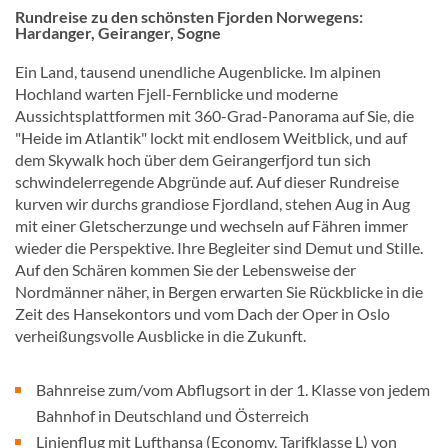
Rundreise zu den schönsten Fjorden Norwegens:
Hardanger, Geiranger, Sogne
Ein Land, tausend unendliche Augenblicke. Im alpinen
Hochland warten Fjell-Fernblicke und moderne
Aussichtsplattformen mit 360-Grad-Panorama auf Sie, die
"Heide im Atlantik" lockt mit endlosem Weitblick, und auf
dem Skywalk hoch über dem Geirangerfjord tun sich
schwindelerregende Abgründe auf. Auf dieser Rundreise
kurven wir durchs grandiose Fjordland, stehen Aug in Aug
mit einer Gletscherzunge und wechseln auf Fähren immer
wieder die Perspektive. Ihre Begleiter sind Demut und Stille.
Auf den Schären kommen Sie der Lebensweise der
Nordmänner näher, in Bergen erwarten Sie Rückblicke in die
Zeit des Hansekontors und vom Dach der Oper in Oslo
verheißungsvolle Ausblicke in die Zukunft.
Bahnreise zum/vom Abflugsort in der 1. Klasse von jedem
Bahnhof in Deutschland und Österreich
Linienflug mit Lufthansa (Economy, Tarifklasse L) von