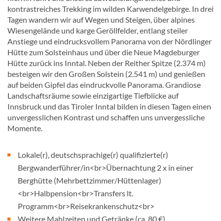
kontrastreiches Trekking im wilden Karwendelgebirge. In drei
Tagen wandern wir auf Wegen und Steigen, über alpines
Wiesengelände und karge Geröllfelder, entlang steiler
Anstiege und eindrucksvollem Panorama von der Nördlinger
Hütte zum Solsteinhaus und über die Neue Magdeburger
Hütte zurück ins Inntal. Neben der Reither Spitze (2.374 m)
besteigen wir den Großen Solstein (2.541 m) und genießen
auf beiden Gipfel das eindruckvolle Panorama. Grandiose
Landschaftsräume sowie einzigartige Tiefblicke auf
Innsbruck und das Tiroler Inntal bilden in diesen Tagen einen
unvergesslichen Kontrast und schaffen uns unvergessliche
Momente.
Lokale(r), deutschsprachige(r) qualifizierte(r)
Bergwanderführer/in<br>Übernachtung 2 x in einer
Berghütte (Mehrbettzimmer/Hüttenlager)
<br>Halbpension<br>Transfers lt.
Programm<br>Reisekrankenschutz<br>
Weitere Mahlzeiten und Getränke (ca. 80 €)