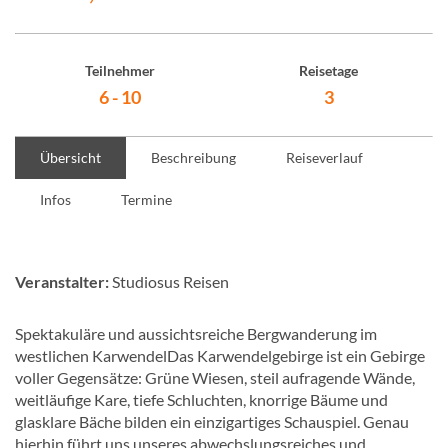
Teilnehmer
Reisetage
6 - 10
3
Übersicht
Beschreibung
Reiseverlauf
Infos
Termine
Veranstalter:
Studiosus Reisen
Spektakuläre und aussichtsreiche Bergwanderung im
westlichen KarwendelDas Karwendelgebirge ist ein Gebirge
voller Gegensätze: Grüne Wiesen, steil aufragende Wände,
weitläufige Kare, tiefe Schluchten, knorrige Bäume und
glasklare Bäche bilden ein einzigartiges Schauspiel. Genau
hierhin führt uns unseres abwechslungsreiches und