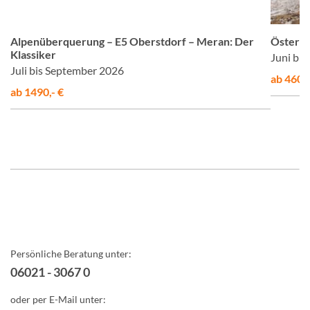
©
© Studiosus
Alpenüberquerung – E5 Oberstdorf – Meran: Der
Österre
Klassiker
Juni bi
Juli bis September 2026
ab 460,-
ab 1490,- €
Persönliche Beratung unter:
06021 - 3067 0
oder per E-Mail unter: