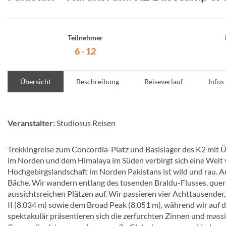
Teilnehmer
6 - 12
Übersicht
Beschreibung
Reiseverlauf
Infos
Veranstalter:
Studiosus Reisen
Trekkingreise zum Concordia-Platz und Basislager des K2 mi
im Norden und dem Himalaya im Süden verbirgt sich eine Welt vo
Hochgebirgslandschaft im Norden Pakistans ist wild und rau. A
Bäche. Wir wandern entlang des tosenden Braldu-Flusses, quere
aussichtsreichen Plätzen auf. Wir passieren vier Achttausender
II (8.034 m) sowie dem Broad Peak (8.051 m), während wir auf
spektakulär präsentieren sich die zerfurchten Zinnen und mass