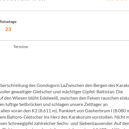
Reisetage
23
Termine
t Überschreitung des Gondogoro LaZwischen den Bergen des Kara
ller gewaltiger Gletscher und mächtiger Gipfel: Baltistan. Die
uf den Wiesen blüht Edelweiß, zwischen den Felsen rauschen eiska
n luftige Seilbrücken und schlagen unsere Zeltlager an
, allen voran den K2 (8.611 m), flankiert von Gasherbrum I (8.080 
 dem Baltoro-Gletscher ins Herz des Karakorum vorstoßen. Nicht 
iven Schneegipfel zahlreicher Sechs- und Siebentausender. Auf de