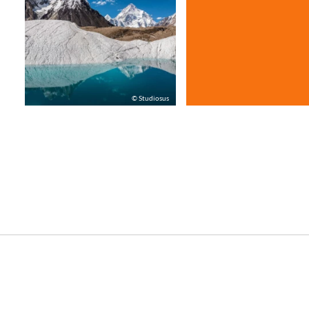
sus
© Studiosus