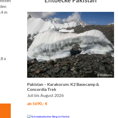
mitten
 den
14 m
18 x
© Studiosus
Pakistan – Karakorum: K2 Basecamp &
Concordia Trek
Juli bis August 2026
ab 5690,- €