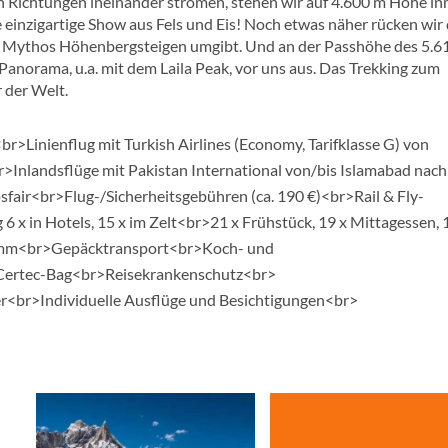
 Richtungen ineinander strömen, stehen wir auf 4.600 m Höhe in
 einzigartige Show aus Fels und Eis! Noch etwas näher rücken wir
es Mythos Höhenbergsteigen umgibt. Und an der Passhöhe des 5.6
Panorama, u.a. mit dem Laila Peak, vor uns aus. Das Trekking zum
 der Welt.
>Linienflug mit Turkish Airlines (Economy, Tarifklasse G) von
>Inlandsflüge mit Pakistan International von/bis Islamabad nach
air<br>Flug-/Sicherheitsgebühren (ca. 190 €)<br>Rail & Fly-
x in Hotels, 15 x im Zelt<br>21 x Frühstück, 19 x Mittagessen, 
ramm<br>Gepäcktransport<br>Koch- und
, Certec-Bag<br>Reisekrankenschutz<br>
er<br>Individuelle Ausflüge und Besichtigungen<br>