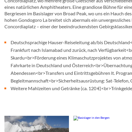
Concordiaplatz, wo mehrere große Gletscher aus verschiedenen
eines natürlichen Amphitheaters. Eine grandiose Bühne für eine
Bergriesen im Basislager von Broad Peak, wo uns ein Hauch d
hohen Gondogoro La breitet sich abermals ein unvergessliches 
Concordiaplatz – einer der beeindruckendsten Gebirgsklassiker
Deutschsprachige Hauser-Reiseleitung ab/bis Deutschland<br
Frankfurt nach Islamabad und zurück, nach Verfügbarkeit<br
Skardu<br>Förderung eines Klimaschutzprojektes von atmosf
Fahrkarte in Deutschland und Österreich<br>Übernachtung 6 
Abendessen<br>Transfers und Eintrittsgebühren lt. Prog
Begleitmannschaft<br>Sicherheitsausrüstung: Sat-Telefon
Weitere Mahlzeiten und Getränke (ca. 120 €)<br>Trinkgeld