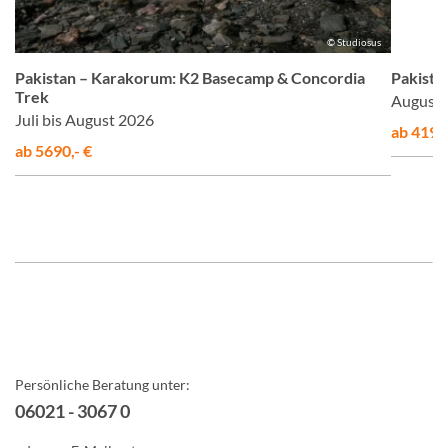
©
© Studiosus
Pakistan – Karakorum: K2 Basecamp & Concordia
Pakista
Trek
August 
Juli bis August 2026
ab 4190,
ab 5690,- €
Persönliche Beratung unter:
06021 - 3067 0