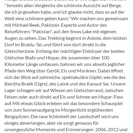
"Jenseits allen Vergleichs die schönste Aussicht auf Berge,
die ich je gesehen habe, und ich glaube nicht, dass es auf der
Welt eine schönere geben kann." Wir machen uns gemeinsam
mit Michael Beek, Pakistan-Experte und Autor des
Reiseführers "Pakistan", auf, den Snow Lake mit eigenen
Augen zu sehen. Das Trekking beginnt in Askole, dem letzten
Dorf im Braldu-Tal, und führt von dort direkt in die
Gletscherzone. Entlang der mächtigen Eiskörper der beiden
Gletscher Biafo und Hispar, die zusammen über 100
Kilometer Länge umfassen, bahnen wir uns abseits jeglicher
Pfade den Weg über Geröll, Eis und Moränen. Dabei öffnet
sich der Blick auf zahlreiche, spektakuläre Gipfel, wie die des
Baintha Brakk (Ogre), des Latok und des Kanyut Sar. Unsere
Lager schlagen wir auf Wiesen am Gletscherrand, zwischen
Felsen oder auch direkt auf Eis und Schnee am Hispar-Pass
auf. Mit etwas Glück erleben wir das besondere Schauspiel
von zum Sonnenaufgang im Morgenlicht erglühenden
Bergspitzen. Die raue Schönheit der Landschaft wird uns
einiges abverlangen, aber sie sorgt genauso für
unvergessliche Momente und Erinnerungen. 2006, 2012 und