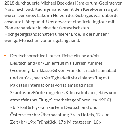
2018 durchquerte Michael Beek das Karakorum-Gebirge von
Nord nach Süd. Kaum jemand kennt den Karakorum so gut
wie er. Der Snow Lake im Herzen des Gebirges war dabei der
absolute Höhepunkt. Uns erwartet eine Trekkingtour mit
Pioniercharakter in eine der fantastischsten
Hochgebirgslandschaften unserer Erde, in die nur sehr
wenige Menschen vor uns gelangt sind.
Deutschsprachige Hauser-Reiseleitung ab/bis
Deutschland<br>Linienflug mit Turkish Airlines
(Economy, Tarifklasse G) von Frankfurt nach Islamabad
und zurück, nach Verfügbarkeit<br>Inlandsflug mit
Pakistan International von Islamabad nach
Skardu<br>Förderung eines Klimaschutzprojektes von
atmosfair<br>Flug-/Sicherheitsgebühren (ca. 190 €)
<br>Rail & Fly-Fahrkarte in Deutschland und
Österreich<br>Übernachtung 7 x in Hotels, 12 x im
Zelt<br>19 x Frühstück, 17 x Mittagessen, 16 x