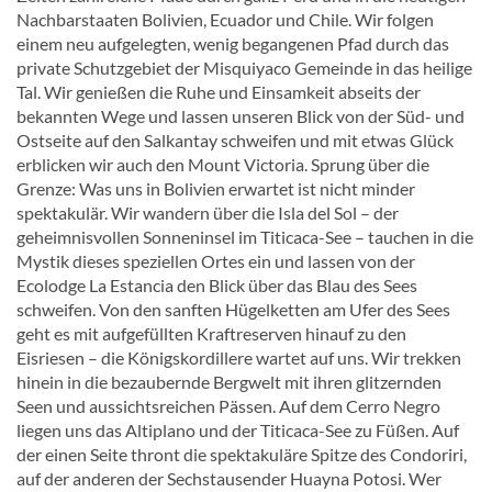
Nachbarstaaten Bolivien, Ecuador und Chile. Wir folgen
einem neu aufgelegten, wenig begangenen Pfad durch das
private Schutzgebiet der Misquiyaco Gemeinde in das heilige
Tal. Wir genießen die Ruhe und Einsamkeit abseits der
bekannten Wege und lassen unseren Blick von der Süd- und
Ostseite auf den Salkantay schweifen und mit etwas Glück
erblicken wir auch den Mount Victoria. Sprung über die
Grenze: Was uns in Bolivien erwartet ist nicht minder
spektakulär. Wir wandern über die Isla del Sol – der
geheimnisvollen Sonneninsel im Titicaca-See – tauchen in die
Mystik dieses speziellen Ortes ein und lassen von der
Ecolodge La Estancia den Blick über das Blau des Sees
schweifen. Von den sanften Hügelketten am Ufer des Sees
geht es mit aufgefüllten Kraftreserven hinauf zu den
Eisriesen – die Königskordillere wartet auf uns. Wir trekken
hinein in die bezaubernde Bergwelt mit ihren glitzernden
Seen und aussichtsreichen Pässen. Auf dem Cerro Negro
liegen uns das Altiplano und der Titicaca-See zu Füßen. Auf
der einen Seite thront die spektakuläre Spitze des Condoriri,
auf der anderen der Sechstausender Huayna Potosi. Wer