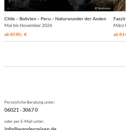
us
© Studiosus
Chile – Bolivien – Peru – Naturwunder der Anden
Faszina
Mai bis November 2026
März bi
ab 8590,- €
ab 8145,
Persönliche Beratung unter:
06021 - 3067 0
oder per E-Mail unter:
info@wanderreisen.de