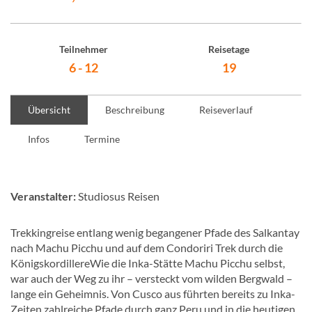
Teilnehmer
Reisetage
6 - 12
19
Übersicht
Beschreibung
Reiseverlauf
Infos
Termine
Veranstalter:
Studiosus Reisen
Trekkingreise entlang wenig begangener Pfade des Salkantay
nach Machu Picchu und auf dem Condoriri Trek durch die
KönigskordillereWie die Inka-Stätte Machu Picchu selbst,
war auch der Weg zu ihr – versteckt vom wilden Bergwald –
lange ein Geheimnis. Von Cusco aus führten bereits zu Inka-
Zeiten zahlreiche Pfade durch ganz Peru und in die heutigen