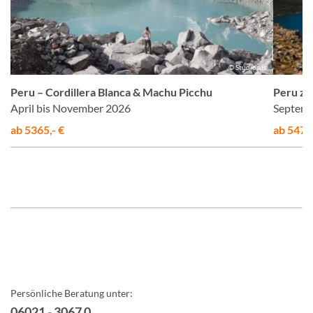
us
© Studiosus
Peru – Cordillera Blanca & Machu Picchu
Peru zu
April bis November 2026
Septemb
ab 5365,- €
ab 5475,
Persönliche Beratung unter:
06021 - 3067 0