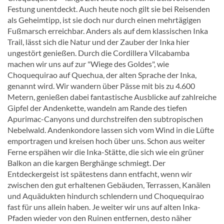
Festung unentdeckt. Auch heute noch gilt sie bei Reisenden
als Geheimtipp, ist sie doch nur durch einen mehrtägigen
Fußmarsch erreichbar. Anders als auf dem klassischen Inka
Trail, lässt sich die Natur und der Zauber der Inka hier
ungestört genießen. Durch die Cordillera Vilcabamba
machen wir uns auf zur "Wiege des Goldes", wie
Choquequirao auf Quechua, der alten Sprache der Inka,
genannt wird. Wir wandern über Pässe mit bis zu 4.600
Metern, genießen dabei fantastische Ausblicke auf zahlreiche
Gipfel der Andenkette, wandeln am Rande des tiefen
Apurimac-Canyons und durchstreifen den subtropischen
Nebelwald. Andenkondore lassen sich vom Wind in die Lüfte
emportragen und kreisen hoch über uns. Schon aus weiter
Ferne erspähen wir die Inka-Stätte, die sich wie ein grüner
Balkon an die kargen Berghänge schmiegt. Der
Entdeckergeist ist spätestens dann entfacht, wenn wir
zwischen den gut erhaltenen Gebäuden, Terrassen, Kanälen
und Aquädukten hindurch schlendern und Choquequirao
fast für uns allein haben. Je weiter wir uns auf alten Inka-
Pfaden wieder von den Ruinen entfernen, desto näher