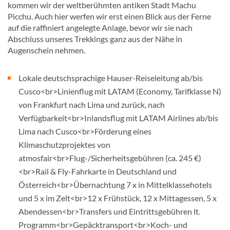
kommen wir der weltberühmten antiken Stadt Machu
Picchu. Auch hier werfen wir erst einen Blick aus der Ferne
auf die raffiniert angelegte Anlage, bevor wir sie nach
Abschluss unseres Trekkings ganz aus der Nähe in
Augenschein nehmen.
Lokale deutschsprachige Hauser-Reiseleitung ab/bis
Cusco<br>Linienflug mit LATAM (Economy, Tarifklasse N)
von Frankfurt nach Lima und zurück, nach
Verfügbarkeit<br>Inlandsflug mit LATAM Airlines ab/bis
Lima nach Cusco<br>Förderung eines
Klimaschutzprojektes von
atmosfair<br>Flug-/Sicherheitsgebühren (ca. 245 €)
<br>Rail & Fly-Fahrkarte in Deutschland und
Österreich<br>Übernachtung 7 x in Mittelklassehotels
und 5 x im Zelt<br>12 x Frühstück, 12 x Mittagessen, 5 x
Abendessen<br>Transfers und Eintrittsgebühren lt.
Programm<br>Gepäcktransport<br>Koch- und