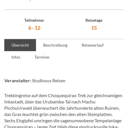
Teilnehmer
Reisetage
6 - 12
15
Übersicht
Beschreibung
Reiseverlauf
Infos
Termine
Veranstalter:
Studiosus Reisen
Trekkingreise auf dem Choquequirao Trek zur gleichnamigen
Inkastadt, über das Urubamba-Tal nach Machu
PicchuUrwald überwuchert die Jahrhunderte alten Ruinen,
das Gras leuchtet grün zwischen den alten Steinplatten.
Sechs Eisgipfel umringen die sagenumwobene Tempelanlage
Choquequirao – lange Zeit blieb diese eindrucksvolle Inka-