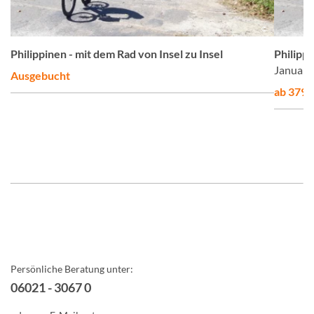
lz
©
Philippinen - mit dem Rad von Insel zu Insel
Philippi
Januar 
Ausgebucht
ab 3795,
Persönliche Beratung unter:
06021 - 3067 0