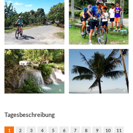
©
©
©
©
Tagesbeschreibung
1
2
3
4
5
6
7
8
9
10
11