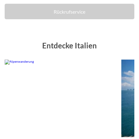
Rückrufservice
Entdecke Italien
om
© Studiosus