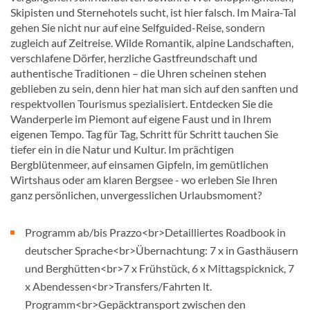
Skipisten und Sternehotels sucht, ist hier falsch. Im Maira-Tal
gehen Sie nicht nur auf eine Selfguided-Reise, sondern
zugleich auf Zeitreise. Wilde Romantik, alpine Landschaften,
verschlafene Dörfer, herzliche Gastfreundschaft und
authentische Traditionen – die Uhren scheinen stehen
geblieben zu sein, denn hier hat man sich auf den sanften und
respektvollen Tourismus spezialisiert. Entdecken Sie die
Wanderperle im Piemont auf eigene Faust und in Ihrem
eigenen Tempo. Tag für Tag, Schritt für Schritt tauchen Sie
tiefer ein in die Natur und Kultur. Im prächtigen
Bergblütenmeer, auf einsamen Gipfeln, im gemütlichen
Wirtshaus oder am klaren Bergsee - wo erleben Sie Ihren
ganz persönlichen, unvergesslichen Urlaubsmoment?
Programm ab/bis Prazzo<br>Detailliertes Roadbook in
deutscher Sprache<br>Übernachtung: 7 x in Gasthäusern
und Berghütten<br>7 x Frühstück, 6 x Mittagspicknick, 7
x Abendessen<br>Transfers/Fahrten lt.
Programm<br>Gepäcktransport zwischen den