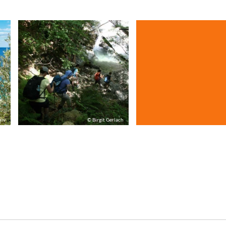
hiv
© Birgit Gerlach