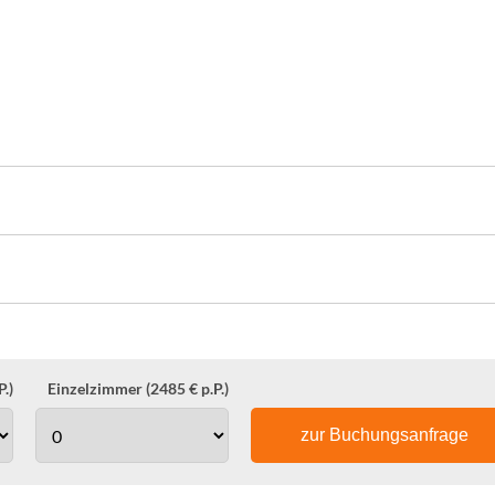
.)
Einzelzimmer (2485 € p.P.)
zur Buchungsanfrage