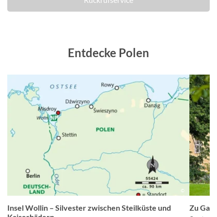
Entdecke Polen
z
©
Insel Wollin – Silvester zwischen Steilküste und
Zu Gast
Kaiserbädern