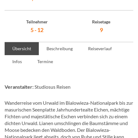
Teilnehmer
Reisetage
5 - 12
9
Übersicht
Beschreibung
Reiseverlauf
Infos
Termine
Veranstalter:
Studiosus Reisen
Wanderreise vom Urwald im Bialowieza-Nationalpark bis zur
masurischen Seenplatte Jahrhundertealte Eichen, mächtige
Fichten und majestätische Eschen verbinden sich zu einem
dichten Urwald. Lianen umschlingen die Baumstämme und
Moose bedecken den Waldboden. Der Bialowieza-
Nationalpark liegt abseits, doch von Ruhe und Stille kann