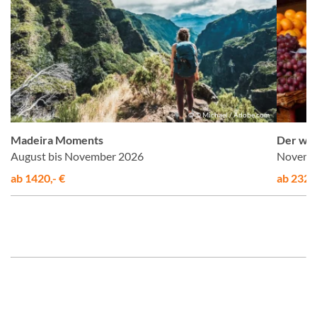
n
© © Michael / Adobe.com
Madeira Moments
Der wil
August bis November 2026
Novembe
ab 1420,- €
ab 2320,